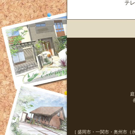
テレ
庭
[ 盛岡市・一関市・奥州市